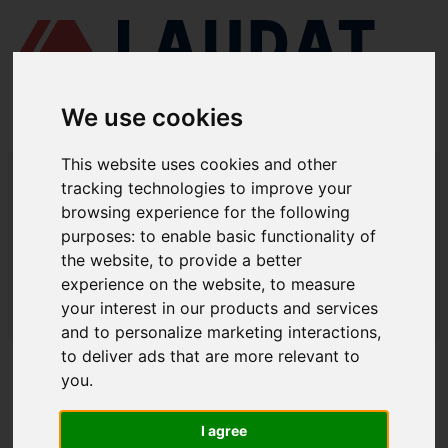
We use cookies
This website uses cookies and other
LAUDAT SUPPLY
/
EQUIPOS ELÉCTRICOS
/ LUCES - PROYECTORES
tracking technologies to improve your
DE BÚSQUEDA
browsing experience for the following
LAUDAT SUPPLY - LUCES /
purposes:
to enable basic functionality of
the website
,
to provide a better
PROYECTORES DE BÚSQUEDA
experience on the website
,
to measure
LAUDAT SUPPLY
/
EQUIPOS ELÉCTRICOS
/ LUCES - PROYECTORES
your interest in our products and services
DE BÚSQUEDA
and to personalize marketing interactions
,
to deliver ads that are more relevant to
ACERCA DE
you
.
QUIÉNES SOMOS
I agree