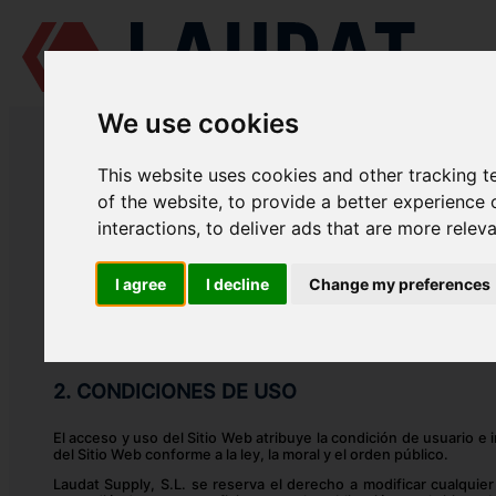
We use cookies
AVISO LEGAL
This website uses cookies and other tracking 
1. INFORMACIÓN GENERAL
of the website
,
to provide a better experience 
interactions
,
to deliver ads that are more relev
Este aviso legal regula el uso del sitio web "laudat.es" (en adela
Madrid, España. Laudat Supply, S.L., responsable del sitio web,
34/2002, de Servicios de la Sociedad de la Información y del Com
I agree
I decline
Change my preferences
web.
Toda persona que acceda a este sitio web asume el papel de us
disposición legal que fuera de aplicación.
2. CONDICIONES DE USO
El acceso y uso del Sitio Web atribuye la condición de usuario e
del Sitio Web conforme a la ley, la moral y el orden público.
Laudat Supply, S.L. se reserva el derecho a modificar cualquie