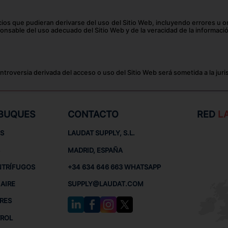
ios que pudieran derivarse del uso del Sitio Web, incluyendo errores u om
ponsable del uso adecuado del Sitio Web y de la veracidad de la informac
controversia derivada del acceso o uso del Sitio Web será sometida a la jur
 BUQUES
CONTACTO
RED
L
S
LAUDAT SUPPLY, S.L.
MADRID, ESPAÑA
NTRÍFUGOS
+34 634 646 663 WHATSAPP
AIRE
SUPPLY@LAUDAT.COM
RES
TROL