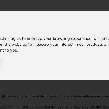
technologies to improve your browsing experience for the 
on the website
,
to measure your interest in our products a
ant to you
.
nte, el "Sitio Web"), propiedad de Laudat Supply, S.L., con sede en Paseo
 pone a disposición de los usuarios el presente documento con el que p
ercio Electrónico (LSSI-CE), así como informar a todos los usuarios del
uario, comprometiéndose a la observancia y cumplimiento riguroso de l
 implica la aceptación plena de todas las condiciones incluidas en este
r tipo de información que pudiera aparecer en el sitio web, sin que exi