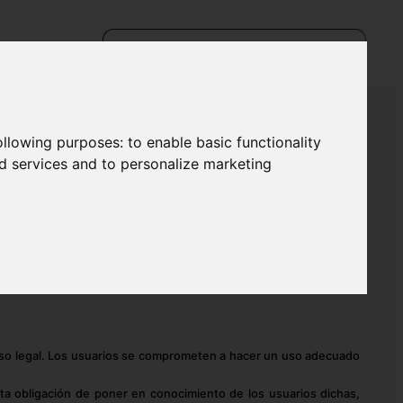
following purposes:
to enable basic functionality
nd services and to personalize marketing
 de la Estacion, número 13, portal 0, Piso 3 A, Getafe, C.P. 28904,
retende dar cumplimiento a las obligaciones dispuestas en la Ley
 sitio web respecto a cuáles son las condiciones de uso del sitio
as disposiciones aquí dispuestas, así como a cualesquiera otra
 aviso legal. Los usuarios se comprometen a hacer un uso adecuado
sta obligación de poner en conocimiento de los usuarios dichas,