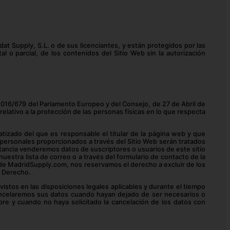
at Supply, S.L. o de sus licenciantes, y están protegidos por las
l o parcial, de los contenidos del Sitio Web sin la autorización
2016/679 del Parlamento Europeo y del Consejo, de 27 de Abril de
elativo a la protección de las personas físicas en lo que respecta
tizado del que es responsable el titular de la página web y que
os personales proporcionados a través del Sitio Web serán tratados
stancia venderemos datos de suscriptores o usuarios de este sitio
estra lista de correo o a través del formulario de contacto de la
 de MadridSupply.com, nos reservamos el derecho a excluir de los
n Derecho.
istos en las disposiciones legales aplicables y durante el tiempo
cancelaremos sus datos cuando hayan dejado de ser necesarios o
mpre y cuando no haya solicitado la cancelación de los datos con