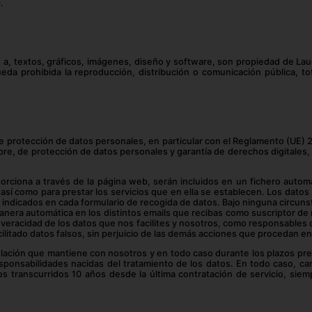
.
 a, textos, gráficos, imágenes, diseño y software, son propiedad de Laud
eda prohibida la reproducción, distribución o comunicación pública, tota
de protección de datos personales, en particular con el Reglamento (UE) 
re, de protección de datos personales y garantía de derechos digitales, r
rciona a través de la página web, serán incluidos en un fichero automa
, así como para prestar los servicios que en ella se establecen. Los dat
s indicados en cada formulario de recogida de datos. Bajo ninguna circun
nera automática en los distintos emails que recibas como suscriptor de nu
veracidad de los datos que nos facilites y nosotros, como responsables
cilitado datos falsos, sin perjuicio de las demás acciones que procedan e
lación que mantiene con nosotros y en todo caso durante los plazos prev
esponsabilidades nacidas del tratamiento de los datos. En todo caso, 
os transcurridos 10 años desde la última contratación de servicio, sie