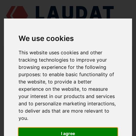
We use cookies
LAUDAT SUPPLY
/
MOTORES MARINOS
/
MAN L25/30
/ GUÍA DE
This website uses cookies and other
VÁLVULA 055.05.503
tracking technologies to improve your
browsing experience for the following
LAUDAT SUPPLY
purposes:
to enable basic functionality of
the website
,
to provide a better
MAN
L25/30
experience on the website
,
to measure
CATEGORIA DE CULATA
your interest in our products and services
and to personalize marketing interactions
,
GUÍA DE VÁLVULA
to deliver ads that are more relevant to
NÚMERO DE PIEZA: 055.05.503
you
.
I agree