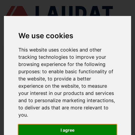
We use cookies
This website uses cookies and other
LAUDAT SUPPLY
/
MEDICIÓN Y CONTROL
/ REVOLUCIONES -
TACÓMETROS Y SENSORES INDUCTIVOS
tracking technologies to improve your
browsing experience for the following
LAUDAT SUPPLY - REVOLUCIONES /
purposes:
to enable basic functionality of
TACÓMETROS Y SENSORES
the website
,
to provide a better
experience on the website
,
to measure
INDUCTIVOS
your interest in our products and services
and to personalize marketing interactions
,
LAUDAT SUPPLY
/
MEDICIÓN Y CONTROL
/ REVOLUCIONES -
TACÓMETROS Y SENSORES INDUCTIVOS
to deliver ads that are more relevant to
you
.
ACERCA DE
I agree
QUIÉNES SOMOS