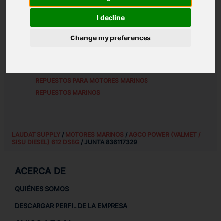
REFERENCIAS DE PIEZA ALTERNATIVAS:
I decline
8361 17329
Change my preferences
REPUESTOS PARA
AGCO POWER (VALMET / SISU
DIESEL) 612 DSBG
REPUESTOS PARA MOTORES MARINOS
REPUESTOS MARINOS
LAUDAT SUPPLY
/
MOTORES MARINOS
/
AGCO POWER (VALMET /
SISU DIESEL) 612 DSBG
/ JUNTA 836117329
ACERCA DE
QUIÉNES SOMOS
DESCARGAR PERFIL DE LA EMPRESA