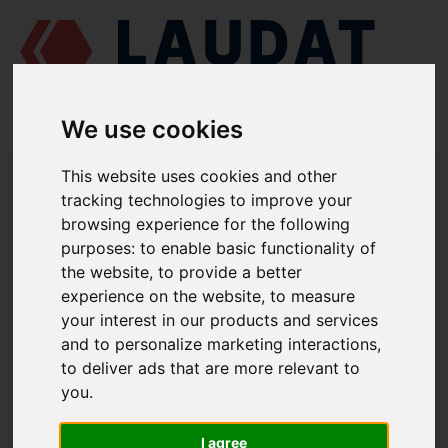
We use cookies
LAUDAT SUPPLY
/
MOTORES MARINOS
/
AGCO POWER (VALMET /
This website uses cookies and other
SISU DIESEL) 612 DSBG
/ JUNTA 836117329
tracking technologies to improve your
browsing experience for the following
LAUDAT SUPPLY
purposes:
to enable basic functionality of
the website
,
to provide a better
AGCO POWER (VALMET / SISU DIESEL)
612 DSBG
experience on the website
,
to measure
CATEGORIA DE CAJA DE DISTRIBUCIÓN
your interest in our products and services
and to personalize marketing interactions
,
JUNTA
to deliver ads that are more relevant to
NÚMERO DE PIEZA: 836117329
you
.
I agree