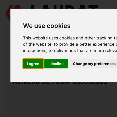
We use cookies
LAUDAT SUPPLY
/
MOTORES MARINOS
/
AGCO POWER (VALMET / SI
This website uses cookies and other tracking 
LAUDAT SUPPLY
of the website
,
to provide a better experience 
interactions
,
to deliver ads that are more relev
AGCO POWER (VALMET / SISU DIESEL)
612 DSBG
CATEGORIA DE TUBERÍA DEL TURBOCOMPRESOR
I agree
I decline
Change my preferences
JUNTA
NÚMERO DE PIEZA: 836338985