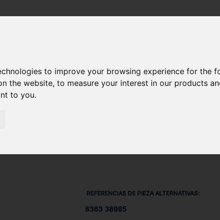
SU DIESEL) 612 DSBG
/ JUNTA 836338985
technologies to improve your browsing experience for the 
on the website
,
to measure your interest in our products a
ant to you
.
REFERENCIAS DE PIEZA ALTERNATIVAS:
8363 38985