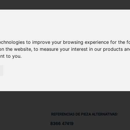
SU DIESEL) 612 DSBG
/ JUNTA 836647419
technologies to improve your browsing experience for the 
on the website
,
to measure your interest in our products a
ant to you
.
REFERENCIAS DE PIEZA ALTERNATIVAS:
8366 47419