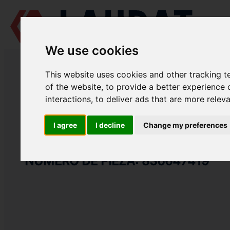
We use cookies
LAUDAT SUPPLY
/
MOTORES MARINOS
/
AGCO POWER (VALMET / SI
This website uses cookies and other tracking 
LAUDAT SUPPLY
of the website
,
to provide a better experience 
interactions
,
to deliver ads that are more relev
AGCO POWER (VALMET / SISU DIESEL)
612 DSBG
CATEGORIA DE CAJA DE DISTRIBUCIÓN
I agree
I decline
Change my preferences
JUNTA
NÚMERO DE PIEZA: 836647419