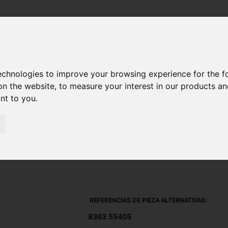
SU DIESEL) 612 DSBG
/ TUBO 836355405
technologies to improve your browsing experience for the 
on the website
,
to measure your interest in our products a
ant to you
.
REFERENCIAS DE PIEZA ALTERNATIVAS:
8363 55405