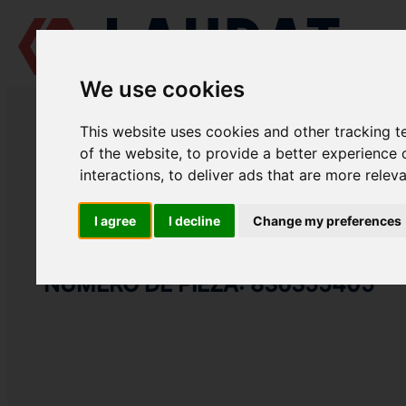
We use cookies
LAUDAT SUPPLY
/
MOTORES MARINOS
/
AGCO POWER (VALMET / SI
This website uses cookies and other tracking 
LAUDAT SUPPLY
of the website
,
to provide a better experience 
interactions
,
to deliver ads that are more relev
AGCO POWER (VALMET / SISU DIESEL)
612 DSBG
CATEGORIA DE BOMBA DE REFRIGERANTE
I agree
I decline
Change my preferences
TUBO
NÚMERO DE PIEZA: 836355405