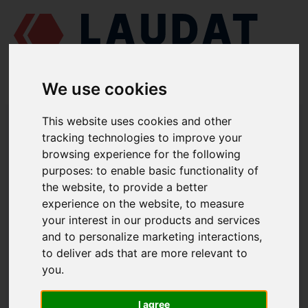
We use cookies
LAUDAT SUPPLY
/
MOTORES MARINOS
/
AGCO POWER (VALMET /
This website uses cookies and other
SISU DIESEL) 612 DSBG
/ UNION 641086018
tracking technologies to improve your
browsing experience for the following
LAUDAT SUPPLY
purposes:
to enable basic functionality of
the website
,
to provide a better
AGCO POWER (VALMET / SISU DIESEL)
612 DSBG
experience on the website
,
to measure
CATEGORIA DE ENFRIADOR DE ACEITE
your interest in our products and services
and to personalize marketing interactions
,
UNION
to deliver ads that are more relevant to
NÚMERO DE PIEZA: 641086018
you
.
I agree