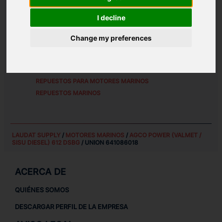
REFERENCIAS DE PIEZA ALTERNATIVAS:
I decline
6410 86018
Change my preferences
REPUESTOS PARA
AGCO POWER (VALMET / SISU
DIESEL) 612 DSBG
REPUESTOS PARA MOTORES MARINOS
REPUESTOS MARINOS
LAUDAT SUPPLY
/
MOTORES MARINOS
/
AGCO POWER (VALMET /
SISU DIESEL) 612 DSBG
/ UNION 641086018
ACERCA DE
QUIÉNES SOMOS
DESCARGAR PERFIL DE LA EMPRESA