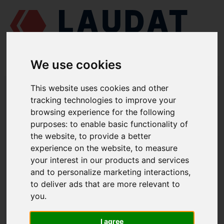
We use cookies
LAUDAT SUPPLY
/
MOTORES MARINOS
/
AGCO POWER (VALMET /
This website uses cookies and other
SISU DIESEL) 612 DSBG
/ VÁLVULA DE ADMISIÓN 836328735
tracking technologies to improve your
browsing experience for the following
LAUDAT SUPPLY
purposes:
to enable basic functionality of
the website
,
to provide a better
AGCO POWER (VALMET / SISU DIESEL)
612 DSBG
experience on the website
,
to measure
CATEGORIA DE MECANISMO DE VÁLVULAS
your interest in our products and services
and to personalize marketing interactions
,
VÁLVULA DE ADMISIÓN
to deliver ads that are more relevant to
NÚMERO DE PIEZA: 836328735
you
.
I agree