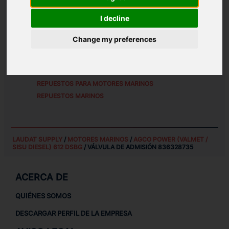
REFERENCIAS DE PIEZA ALTERNATIVAS:
I decline
8363 28735
Change my preferences
REPUESTOS PARA
AGCO POWER (VALMET / SISU
DIESEL) 612 DSBG
REPUESTOS PARA MOTORES MARINOS
REPUESTOS MARINOS
LAUDAT SUPPLY
/
MOTORES MARINOS
/
AGCO POWER (VALMET /
SISU DIESEL) 612 DSBG
/ VÁLVULA DE ADMISIÓN 836328735
ACERCA DE
QUIÉNES SOMOS
DESCARGAR PERFIL DE LA EMPRESA