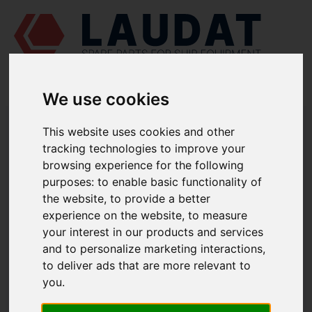
We use cookies
LAUDAT SUPPLY
/
BOMBAS MARINAS
/ AZCUE - CM 125/26
This website uses cookies and other
tracking technologies to improve your
LAUDAT SUPPLY - AZCUE CM 125/26
browsing experience for the following
REPUESTOS
purposes:
to enable basic functionality of
the website
,
to provide a better
Voluta
1112
experience on the website
,
to measure
your interest in our products and services
Tapa del cuerpo
1221.1
and to personalize marketing interactions
,
Anillo de desgaste
1500.1
to deliver ads that are more relevant to
Anillo de desgaste
1500.2
you
.
Eje
2100.1