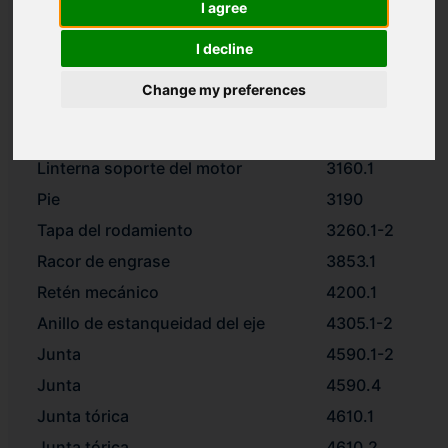
I agree
Rodete
2200.1
Anillo distanciador
2510
I decline
Tuerca de blocaje del rodete
2912
Change my preferences
Rodamiento radial de bolas
3011.1-2
Soporte de rodamiento
3130.1
Linterna soporte del motor
3160.1
Pie
3190
Tapa del rodamiento
3260.1-2
Racor de engrase
3853.1
Retén mecánico
4200.1
Anillo de estanqueidad del eje
4305.1-2
Junta
4590.1-2
Junta
4590.4
Junta tórica
4610.1
Junta tórica
4610.2