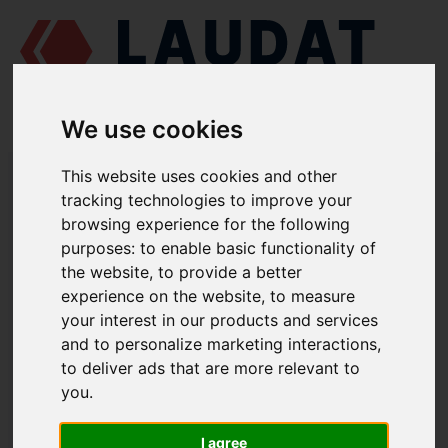
We use cookies
LAUDAT SUPPLY
/
MOTORES MARINOS
/
CAT 3056
/ ALZAVÁLVULAS
This website uses cookies and other
138-2053
tracking technologies to improve your
browsing experience for the following
LAUDAT SUPPLY
purposes:
to enable basic functionality of
the website
,
to provide a better
CAT
3056
experience on the website
,
to measure
CATEGORIA DE MECANISMO DE VÁLVULAS
your interest in our products and services
and to personalize marketing interactions
,
ALZAVÁLVULAS
to deliver ads that are more relevant to
NÚMERO DE PIEZA: 138-2053
you
.
I agree