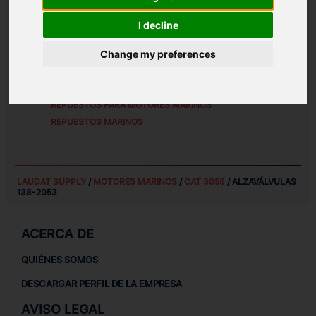
REFERENCIAS DE PIEZA ALTERNATIVAS:
I decline
1382053
Change my preferences
REPUESTOS PARA
CAT 3056
REPUESTOS PARA MOTORES MARINOS
REPUESTOS MARINOS
LAUDAT SUPPLY
/
MOTORES MARINOS
/
CAT 3056
/ ALZAVÁLVULAS
138-2053
ACERCA DE
QUIÉNES SOMOS
DESCARGAR PERFIL DE LA EMPRESA
AVISO LEGAL