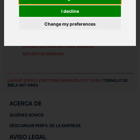
REFERENCIAS DE PIEZA ALTERNATIVAS:
I decline
0676883
Change my preferences
REPUESTOS PARA
CAT 3056
REPUESTOS PARA MOTORES MARINOS
REPUESTOS MARINOS
LAUDAT SUPPLY
/
MOTORES MARINOS
/
CAT 3056
/ TORNILLO DE
BIELA 067-6883
ACERCA DE
QUIÉNES SOMOS
DESCARGAR PERFIL DE LA EMPRESA
AVISO LEGAL