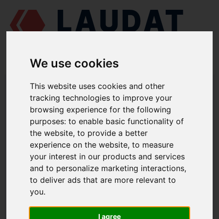
We use cookies
LAUDAT SUPPLY
/
MOTORES MARINOS
/
CAT 3056
/ TORNILLO DE
This website uses cookies and other
BIELA 067-6883
tracking technologies to improve your
browsing experience for the following
LAUDAT SUPPLY
purposes:
to enable basic functionality of
the website
,
to provide a better
CAT
3056
experience on the website
,
to measure
CATEGORIA DE PISTÓN Y BIELA
your interest in our products and services
and to personalize marketing interactions
,
TORNILLO DE BIELA
to deliver ads that are more relevant to
NÚMERO DE PIEZA: 067-6883
you
.
I agree