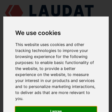
We use cookies
LAUDAT SUPPLY
/
MOTORES MARINOS
/
CAT 3406
/ JUNTA TÓRICA
This website uses cookies and other
109-7411
tracking technologies to improve your
browsing experience for the following
LAUDAT SUPPLY
purposes:
to enable basic functionality of
the website
,
to provide a better
CAT
3406
experience on the website
,
to measure
CATEGORIA DE SISTEMA DE ENTRADA Y SALIDA DE AIRE
your interest in our products and services
and to personalize marketing interactions
,
JUNTA TÓRICA
to deliver ads that are more relevant to
NÚMERO DE PIEZA: 109-7411
you
.
I agree