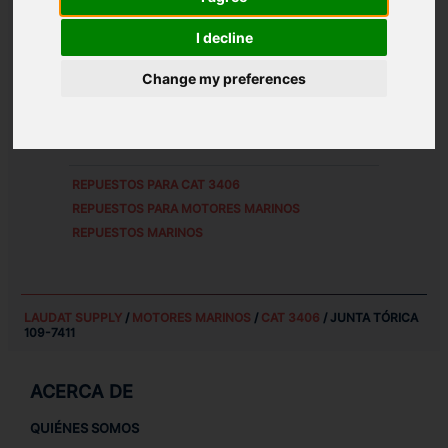
REFERENCIAS DE PIEZA ALTERNATIVAS:
I decline
1097411
Change my preferences
PESO:
0.02 KG
REPUESTOS PARA
CAT 3406
REPUESTOS PARA MOTORES MARINOS
REPUESTOS MARINOS
LAUDAT SUPPLY
/
MOTORES MARINOS
/
CAT 3406
/ JUNTA TÓRICA
109-7411
ACERCA DE
QUIÉNES SOMOS