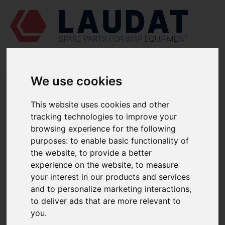
We use cookies
LAUDAT SUPPLY
/
COMPRESORES DE AIRE
/ J. P. SAUER & SOHN -
WP45L
This website uses cookies and other
tracking technologies to improve your
LAUDAT SUPPLY - J. P. SAUER &
browsing experience for the following
SOHN WP45L REPUESTOS
purposes:
to enable basic functionality of
the website
,
to provide a better
Manguera de alta presión
038309
experience on the website
,
to measure
your interest in our products and services
Soporte elástico antivibratorio
031149
and to personalize marketing interactions
,
BIELA DE LA PRIMERA ETAPA
to deliver ads that are more relevant to
you
.
Cojinete de biela
037155