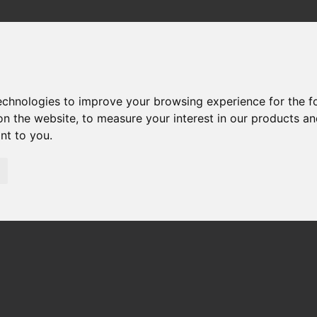
technologies to improve your browsing experience for the 
7 REPUESTOS
on the website
,
to measure your interest in our products a
ant to you
.