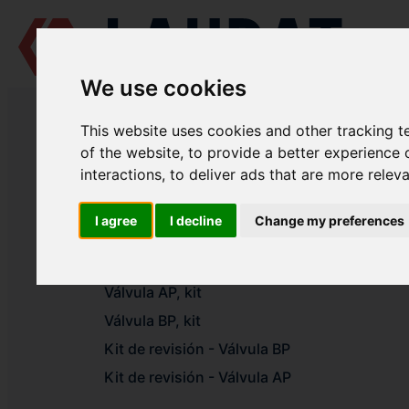
We use cookies
LAUDAT SUPPLY
/
COMPRESORES DE AIRE
/ SPERRE - HL2/77
This website uses cookies and other tracking 
LAUDAT SUPPLY - SPERRE HL2/7
of the website
,
to provide a better experience 
interactions
,
to deliver ads that are more relev
Válvula BP
I agree
I decline
Change my preferences
Válvula AP
Filtro de aire, inserto
Válvula AP, kit
Válvula BP, kit
Kit de revisión - Válvula BP
Kit de revisión - Válvula AP