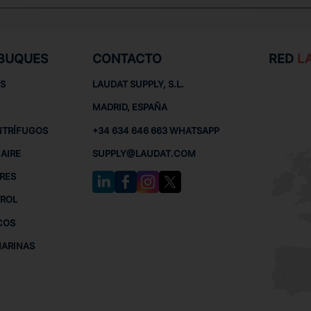
 BUQUES
CONTACTO
RED
L
S
LAUDAT SUPPLY, S.L.
MADRID, ESPAÑA
NTRÍFUGOS
+34 634 646 663 WHATSAPP
AIRE
SUPPLY@LAUDAT.COM
RES
TROL
COS
MARINAS