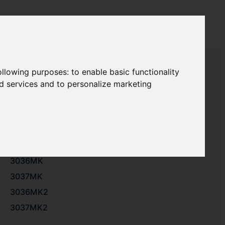
following purposes:
to enable basic functionality
nd services and to personalize marketing
3036
3037
8451
3036MK
3037MK
3036MK2
3037MK2