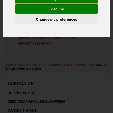
REFERENCIAS DE PIEZA ALTERNATIVAS:
I decline
01042026
Change my preferences
REPUESTOS PARA
DEUTZ/MWM 528
REPUESTOS PARA MOTORES MARINOS
REPUESTOS MARINOS
LAUDAT SUPPLY
/
MOTORES MARINOS
/
DEUTZ/MWM 528
/ CAMISA
DE CILINDRO 0104 2026
ACERCA DE
QUIÉNES SOMOS
DESCARGAR PERFIL DE LA EMPRESA
AVISO LEGAL