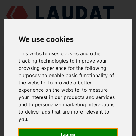
We use cookies
LAUDAT SUPPLY
/
MOTORES MARINOS
/
DEUTZ/MWM 528
/ CAMISA
This website uses cookies and other
DE CILINDRO 0104 2026
tracking technologies to improve your
browsing experience for the following
LAUDAT SUPPLY
purposes:
to enable basic functionality of
the website
,
to provide a better
DEUTZ/MWM
528
experience on the website
,
to measure
CATEGORIA DE BLOQUE DE MOTOR
your interest in our products and services
and to personalize marketing interactions
,
CAMISA DE CILINDRO
to deliver ads that are more relevant to
NÚMERO DE PIEZA: 0104 2026
you
.
I agree