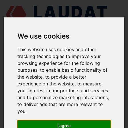
We use cookies
LAUDAT SUPPLY
/
MOTORES MARINOS
/
GDF 8320ZCD-8
/ VÁLVULA
This website uses cookies and other
DE ESCAPE 320.01.11H
tracking technologies to improve your
browsing experience for the following
LAUDAT SUPPLY
purposes:
to enable basic functionality of
the website
,
to provide a better
GDF
8320ZCD-8
experience on the website
,
to measure
CATEGORIA DE CULATA
your interest in our products and services
and to personalize marketing interactions
,
VÁLVULA DE ESCAPE
to deliver ads that are more relevant to
NÚMERO DE PIEZA: 320.01.11H
you
.
I agree