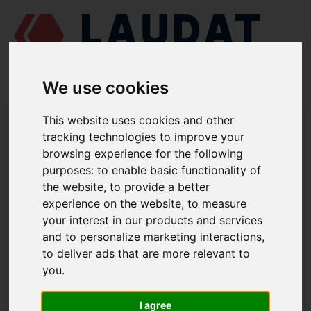
We use cookies
LAUDAT SUPPLY
/
MOTORES MARINOS
/
MAN L25/30
/ ANILLO
This website uses cookies and other
OBTURADOR 300.06.034
tracking technologies to improve your
browsing experience for the following
LAUDAT SUPPLY
purposes:
to enable basic functionality of
the website
,
to provide a better
MAN
L25/30
experience on the website
,
to measure
CATEGORIA DE BOMBA DE ACEITE DE ENGRASE
your interest in our products and services
and to personalize marketing interactions
,
ANILLO OBTURADOR
to deliver ads that are more relevant to
NÚMERO DE PIEZA: 300.06.034
you
.
I agree