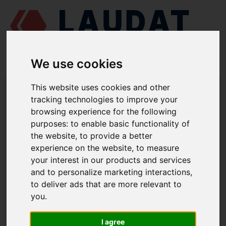
We use cookies
LAUDAT SUPPLY
/
MOTORES MARINOS
/
MAN L25/30
/ ANILLO
This website uses cookies and other
OBTURADOR 310.05.004
tracking technologies to improve your
browsing experience for the following
LAUDAT SUPPLY
purposes:
to enable basic functionality of
the website
,
to provide a better
MAN
L25/30
experience on the website
,
to measure
CATEGORIA DE CENTRÍFUGA DE ACEITE DE ENGRASE
your interest in our products and services
and to personalize marketing interactions
,
ANILLO OBTURADOR
to deliver ads that are more relevant to
NÚMERO DE PIEZA: 310.05.004
you
.
I agree