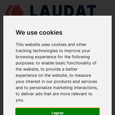
We use cookies
LAUDAT SUPPLY
/
MOTORES MARINOS
/
MAN L25/30
/ JUNTA
This website uses cookies and other
350.07.037
tracking technologies to improve your
browsing experience for the following
LAUDAT SUPPLY
purposes:
to enable basic functionality of
the website
,
to provide a better
MAN
L25/30
experience on the website
,
to measure
CATEGORIA DE BOMBA DE AGUA SALADA
your interest in our products and services
and to personalize marketing interactions
,
JUNTA
to deliver ads that are more relevant to
NÚMERO DE PIEZA: 350.07.037
you
.
I agree