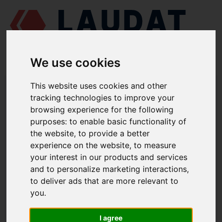
We use cookies
LAUDAT SUPPLY
/
MOTORES MARINOS
/
MAN L25/30
/ PISTÓN
This website uses cookies and other
034.04.L
tracking technologies to improve your
browsing experience for the following
LAUDAT SUPPLY
purposes:
to enable basic functionality of
the website
,
to provide a better
MAN
L25/30
experience on the website
,
to measure
CATEGORIA DE PISTÓN
your interest in our products and services
and to personalize marketing interactions
,
PISTÓN
to deliver ads that are more relevant to
NÚMERO DE PIEZA: 034.04.L
you
.
I agree