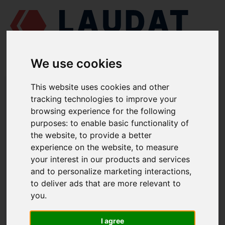
We use cookies
LAUDAT SUPPLY
/
MOTORES MARINOS
/
MAN L25/30
/ RODETE
This website uses cookies and other
350.04.004
tracking technologies to improve your
browsing experience for the following
LAUDAT SUPPLY
purposes:
to enable basic functionality of
the website
,
to provide a better
MAN
L25/30
experience on the website
,
to measure
CATEGORIA DE BOMBA DE AGUA DE REFRIGERACIÓN
your interest in our products and services
and to personalize marketing interactions
,
RODETE
to deliver ads that are more relevant to
NÚMERO DE PIEZA: 350.04.004
you
.
I agree