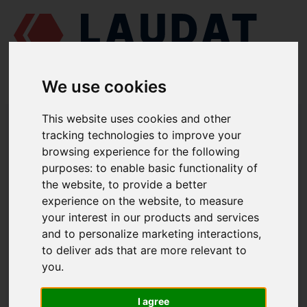
We use cookies
LAUDAT SUPPLY
/
MOTORES MARINOS
/
MAN L25/30
/ RODETE
This website uses cookies and other
350.07.057
tracking technologies to improve your
browsing experience for the following
LAUDAT SUPPLY
purposes:
to enable basic functionality of
the website
,
to provide a better
MAN
L25/30
experience on the website
,
to measure
CATEGORIA DE BOMBA DE AGUA SALADA
your interest in our products and services
and to personalize marketing interactions
,
RODETE
to deliver ads that are more relevant to
NÚMERO DE PIEZA: 350.07.057
you
.
I agree