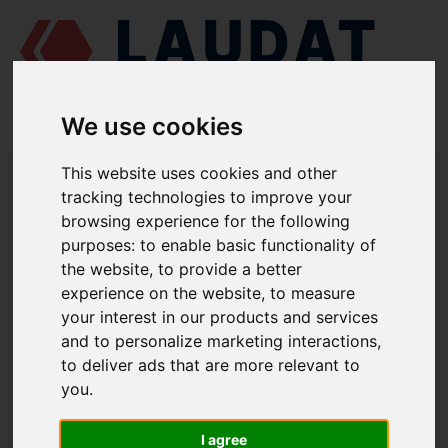
We use cookies
LAUDAT SUPPLY
/
MOTORES MARINOS
/
MAN L25/30
/ SEGMENTO
This website uses cookies and other
RASCADOR DE ACEITE 034.04.D
tracking technologies to improve your
browsing experience for the following
LAUDAT SUPPLY
purposes:
to enable basic functionality of
the website
,
to provide a better
MAN
L25/30
experience on the website
,
to measure
CATEGORIA DE PISTÓN
your interest in our products and services
and to personalize marketing interactions
,
SEGMENTO RASCADOR DE ACEITE
to deliver ads that are more relevant to
NÚMERO DE PIEZA: 034.04.D
you
.
I agree