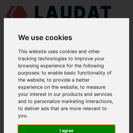
We use cookies
LAUDAT SUPPLY
/
MOTORES MARINOS
/
MAN L25/30
/ SELLO DEL
This website uses cookies and other
EJE 350.04.015
tracking technologies to improve your
browsing experience for the following
LAUDAT SUPPLY
purposes:
to enable basic functionality of
the website
,
to provide a better
MAN
L25/30
experience on the website
,
to measure
CATEGORIA DE BOMBA DE AGUA DE REFRIGERACIÓN
your interest in our products and services
and to personalize marketing interactions
,
SELLO DEL EJE
to deliver ads that are more relevant to
NÚMERO DE PIEZA: 350.04.015
you
.
I agree