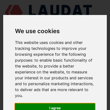
We use cookies
LAUDAT SUPPLY
/
MOTORES MARINOS
/
MAN L25/30
/ TUBO DE
This website uses cookies and other
PROTECCIÓN 433.03.005
tracking technologies to improve your
browsing experience for the following
LAUDAT SUPPLY
purposes:
to enable basic functionality of
the website
,
to provide a better
MAN
L25/30
experience on the website
,
to measure
CATEGORIA DE TUBERÍAS DE INYECCIÓN DE COMBUSTIBLE
your interest in our products and services
and to personalize marketing interactions
,
TUBO DE PROTECCIÓN
to deliver ads that are more relevant to
NÚMERO DE PIEZA: 433.03.005
you
.
I agree