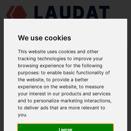
We use cookies
LAUDAT SUPPLY
/
MOTORES MARINOS
/
MITSUBISHI S12R-MPTK
/
This website uses cookies and other
JUNTA DEL COLECTOR DE ADMISIÓN 37530-00200
tracking technologies to improve your
browsing experience for the following
LAUDAT SUPPLY
purposes:
to enable basic functionality of
the website
,
to provide a better
MITSUBISHI
S12R-MPTK
experience on the website
,
to measure
CATEGORIA DE SISTEMA DE ENTRADA
your interest in our products and services
and to personalize marketing interactions
,
JUNTA DEL COLECTOR DE ADMISIÓN
to deliver ads that are more relevant to
NÚMERO DE PIEZA: 37530-00200
you
.
I agree