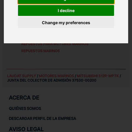
REFERENCIAS DE PIEZA ALTERNATIVAS:
I decline
3753000200
Change my preferences
REPUESTOS PARA
MITSUBISHI S12R-MPTK
REPUESTOS PARA MOTORES MARINOS
REPUESTOS MARINOS
LAUDAT SUPPLY
/
MOTORES MARINOS
/
MITSUBISHI S12R-MPTK
/
JUNTA DEL COLECTOR DE ADMISIÓN 37530-00200
ACERCA DE
QUIÉNES SOMOS
DESCARGAR PERFIL DE LA EMPRESA
AVISO LEGAL