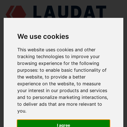
We use cookies
LAUDAT SUPPLY
/
MOTORES MARINOS
/ CAT - 3508
This website uses cookies and other
tracking technologies to improve your
LAUDAT SUPPLY - CAT 3508
browsing experience for the following
REPUESTOS
purposes:
to enable basic functionality of
the website
,
to provide a better
experience on the website
,
to measure
your interest in our products and services
SISTEMA DE ENTRADA Y SALIDA DE
and to personalize marketing interactions
,
AIRE
to deliver ads that are more relevant to
Junta tórica
109-7411
you
.
Junta tórica
6V-5103
I agree