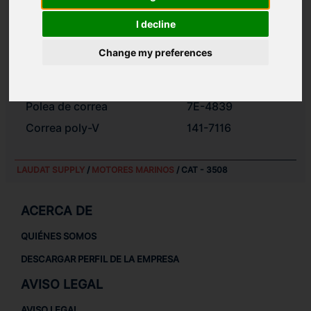
INYECTOR
I decline
Inyector
20R-1272
Change my preferences
SISTEMA ELÉCTRICO
Alternador
4N-3986
Polea de correa
7E-4839
Correa poly-V
141-7116
LAUDAT SUPPLY
/
MOTORES MARINOS
/ CAT - 3508
ACERCA DE
QUIÉNES SOMOS
DESCARGAR PERFIL DE LA EMPRESA
AVISO LEGAL
AVISO LEGAL