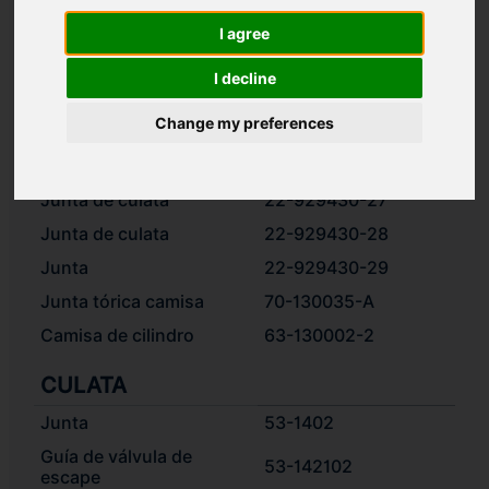
Casquillo superior
53-1101Б-02
I agree
Casquillo superior
32-110101-02
Cojinete de empuje
32-110101-01
I decline
Cojinete de empuje
53-1101Б-01
Change my preferences
BLOQUE DE MOTOR
Junta de culata
22-929430-27
Junta de culata
22-929430-28
Junta
22-929430-29
Junta tórica camisa
70-130035-А
Camisa de cilindro
63-130002-2
CULATA
Junta
53-1402
Guía de válvula de
53-142102
escape