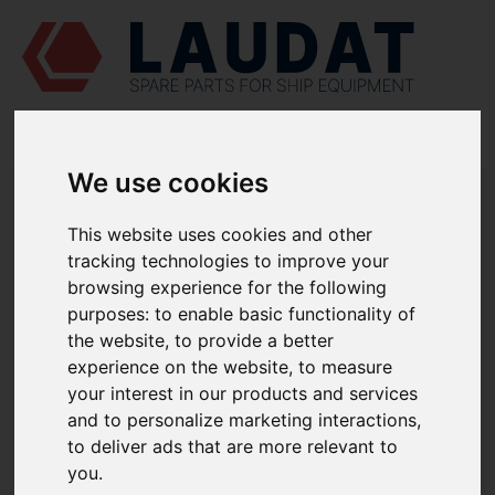
We use cookies
LAUDAT SUPPLY
/
MOTORES MARINOS
/ PERVOMAISKDIESELMASH
- CHN 25/34
This website uses cookies and other
LAUDAT SUPPLY -
tracking technologies to improve your
PERVOMAISKDIESELMASH CHN 25/34
browsing experience for the following
purposes:
to enable basic functionality of
REPUESTOS
the website
,
to provide a better
experience on the website
,
to measure
your interest in our products and services
BANCADA DEL MOTOR
and to personalize marketing interactions
,
Casquillo inferior
53-1101Б
to deliver ads that are more relevant to
Casquillo inferior
32-110101
you
.