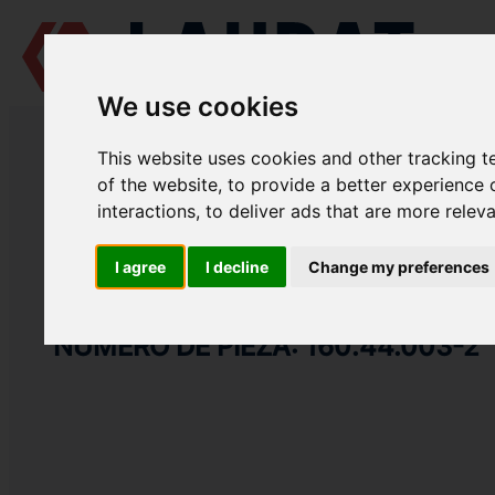
We use cookies
LAUDAT SUPPLY
/
MOTORES MARINOS
/
PIVDENDIESELMASH 6 CH 1
This website uses cookies and other tracking 
LAUDAT SUPPLY
of the website
,
to provide a better experience 
interactions
,
to deliver ads that are more relev
PIVDENDIESELMASH
6 CH 12/14
CATEGORIA DE BOMBA COMBUSTIBLE
I agree
I decline
Change my preferences
ELEMENTO DE BOMBA
NÚMERO DE PIEZA: 160.44.003-2