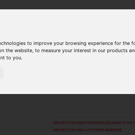
2/14
/ ELEMENTO DE BOMBA 160.44.003-2
technologies to improve your browsing experience for the 
on the website
,
to measure your interest in our products a
ant to you
.
REPUESTOS PARA
PIVDENDIESELMASH 6 CH 1
REPUESTOS PARA MOTORES MARINOS