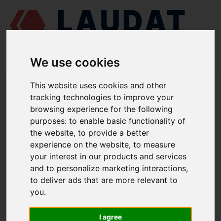
We use cookies
LAUDAT SUPPLY
/
MOTORES MARINOS
/
PIVDENDIESELMASH 6 CH
This website uses cookies and other
12/14
/ JUNTA DE CULATA 150.03.012-1
tracking technologies to improve your
browsing experience for the following
LAUDAT SUPPLY
purposes:
to enable basic functionality of
the website
,
to provide a better
PIVDENDIESELMASH
6 CH 12/14
experience on the website
,
to measure
CATEGORIA DE BLOQUE DE CILINDROS
your interest in our products and services
and to personalize marketing interactions
,
JUNTA DE CULATA
to deliver ads that are more relevant to
NÚMERO DE PIEZA: 150.03.012-1
you
.
I agree