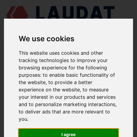
We use cookies
LAUDAT SUPPLY
/
MOTORES MARINOS
/
PIVDENDIESELMASH 6 CH
This website uses cookies and other
12/14
/ TOBERA DE INYECTOR 457.25.001
tracking technologies to improve your
browsing experience for the following
LAUDAT SUPPLY
purposes:
to enable basic functionality of
the website
,
to provide a better
PIVDENDIESELMASH
6 CH 12/14
experience on the website
,
to measure
CATEGORIA DE INYECTOR
your interest in our products and services
and to personalize marketing interactions
,
TOBERA DE INYECTOR
to deliver ads that are more relevant to
NÚMERO DE PIEZA: 457.25.001
you
.
I agree