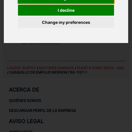
PESO:
I decline
18 KG
Change my preferences
REPUESTOS PARA
RUMO 6 CHRN 36/45 - G60
REPUESTOS PARA MOTORES MARINOS
REPUESTOS MARINOS
LAUDAT SUPPLY
/
MOTORES MARINOS
/
RUMO 6 CHRN 36/45 - G60
/ CASQUILLO DE EMPUJE INFERIOR Г60-1127-1
ACERCA DE
QUIÉNES SOMOS
DESCARGAR PERFIL DE LA EMPRESA
AVISO LEGAL
AVISO LEGAL