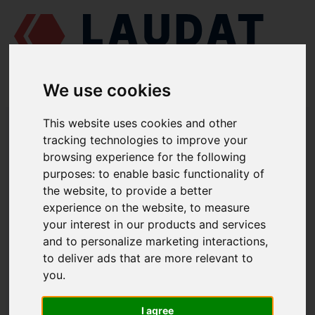
We use cookies
LAUDAT SUPPLY
/
MOTORES MARINOS
/
RUMO 6 CHRN 36/45 - G60
This website uses cookies and other
/ CASQUILLO DE EMPUJE INFERIOR Г60-1127-1
tracking technologies to improve your
browsing experience for the following
LAUDAT SUPPLY
purposes:
to enable basic functionality of
the website
,
to provide a better
RUMO
6 CHRN 36/45 - G60
experience on the website
,
to measure
CATEGORIA DE COJINETE PRINCIPAL
your interest in our products and services
and to personalize marketing interactions
,
CASQUILLO DE EMPUJE INFERIOR
to deliver ads that are more relevant to
NÚMERO DE PIEZA: Г60-1127-1
you
.
I agree