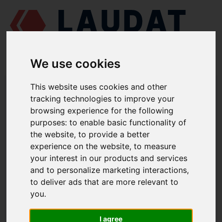
We use cookies
LAUDAT SUPPLY
/
MOTORES MARINOS
/
RUMO 6 CHRN 36/45 - G60
This website uses cookies and other
/ CASQUILLO INFERIOR Г60-220004
tracking technologies to improve your
browsing experience for the following
LAUDAT SUPPLY
purposes:
to enable basic functionality of
the website
,
to provide a better
RUMO
6 CHRN 36/45 - G60
experience on the website
,
to measure
CATEGORIA DE PISTÓN Y BIELA
your interest in our products and services
and to personalize marketing interactions
,
CASQUILLO INFERIOR
to deliver ads that are more relevant to
NÚMERO DE PIEZA: Г60-220004
you
.
I agree