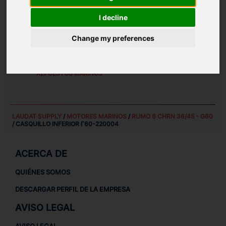
PESO:
I decline
2.7 KG
Change my preferences
REPUESTOS PARA
RUMO 6 CHRN 36/45 - G60
REPUESTOS PARA MOTORES MARINOS
REPUESTOS MARINOS
LAUDAT SUPPLY
/
MOTORES MARINOS
/
RUMO 6 CHRN 36/45 - G60
/ CASQUILLO INFERIOR Г60-220004
ACERCA DE
QUIÉNES SOMOS
DESCARGAR PERFIL DE LA EMPRESA
AVISO LEGAL
AVISO LEGAL