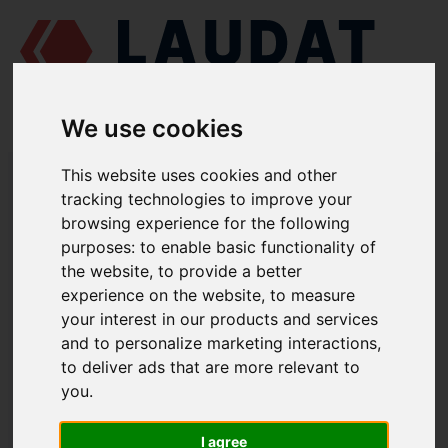
We use cookies
LAUDAT SUPPLY
/
MOTORES MARINOS
/
RUMO 6 CHRN 36/45 - G60
This website uses cookies and other
/ COJINETE INFERIOR Г60-1125
tracking technologies to improve your
browsing experience for the following
LAUDAT SUPPLY
purposes:
to enable basic functionality of
the website
,
to provide a better
RUMO
6 CHRN 36/45 - G60
experience on the website
,
to measure
CATEGORIA DE COJINETE PRINCIPAL
your interest in our products and services
and to personalize marketing interactions
,
COJINETE INFERIOR
to deliver ads that are more relevant to
NÚMERO DE PIEZA: Г60-1125
you
.
I agree