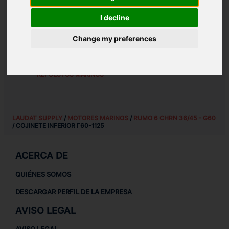
PESO:
I decline
8 KG
Change my preferences
REPUESTOS PARA
RUMO 6 CHRN 36/45 - G60
REPUESTOS PARA MOTORES MARINOS
REPUESTOS MARINOS
LAUDAT SUPPLY
/
MOTORES MARINOS
/
RUMO 6 CHRN 36/45 - G60
/ COJINETE INFERIOR Г60-1125
ACERCA DE
QUIÉNES SOMOS
DESCARGAR PERFIL DE LA EMPRESA
AVISO LEGAL
AVISO LEGAL