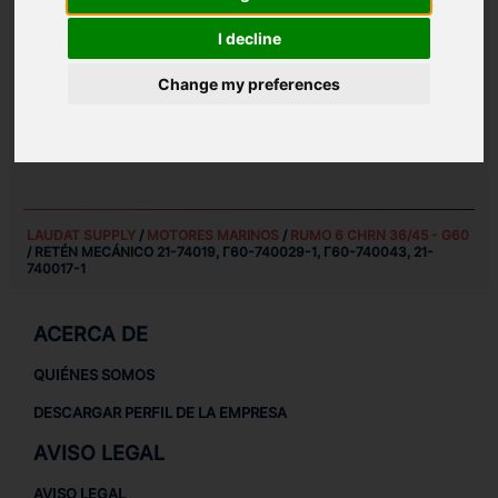
I decline
Change my preferences
REPUESTOS PARA
RUMO 6 CHRN 36/45 - G60
REPUESTOS PARA MOTORES MARINOS
REPUESTOS MARINOS
LAUDAT SUPPLY
/
MOTORES MARINOS
/
RUMO 6 CHRN 36/45 - G60
/ RETÉN MECÁNICO 21-74019, Г60-740029-1, Г60-740043, 21-
740017-1
ACERCA DE
QUIÉNES SOMOS
DESCARGAR PERFIL DE LA EMPRESA
AVISO LEGAL
AVISO LEGAL