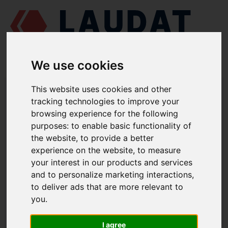
We use cookies
LAUDAT SUPPLY
/
MOTORES MARINOS
/
RUMO 6 CHRN 36/45 - G60
This website uses cookies and other
/ RETÉN MECÁNICO 21-74019, Г60-740029-1, Г60-740043, 21-
tracking technologies to improve your
740017-1
browsing experience for the following
purposes:
to enable basic functionality of
LAUDAT SUPPLY
the website
,
to provide a better
RUMO
experience on the website
,
to measure
6 CHRN 36/45 - G60
your interest in our products and services
CATEGORIA DE BOMBA DE AGUA DE REFRIGERACIÓN
and to personalize marketing interactions
,
RETÉN MECÁNICO
to deliver ads that are more relevant to
NÚMERO DE PIEZA: 21-74019, Г60-
you
.
740029-1, Г60-740043, 21-740017-1
I agree