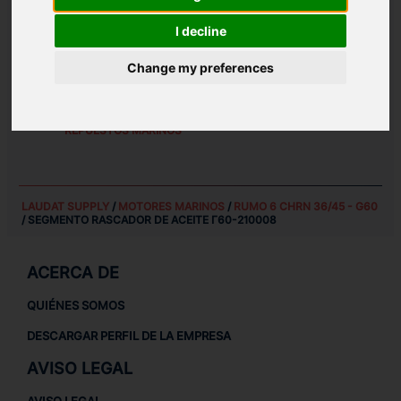
PESO:
I decline
0.46 KG
Change my preferences
REPUESTOS PARA
RUMO 6 CHRN 36/45 - G60
REPUESTOS PARA MOTORES MARINOS
REPUESTOS MARINOS
LAUDAT SUPPLY
/
MOTORES MARINOS
/
RUMO 6 CHRN 36/45 - G60
/ SEGMENTO RASCADOR DE ACEITE Г60-210008
ACERCA DE
QUIÉNES SOMOS
DESCARGAR PERFIL DE LA EMPRESA
AVISO LEGAL
AVISO LEGAL