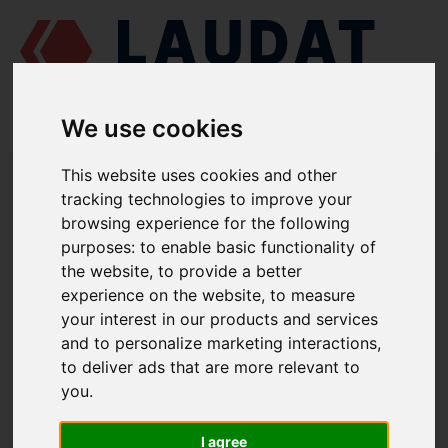
We use cookies
LAUDAT SUPPLY
/
MOTORES MARINOS
/
RUMO 6 CHRN 36/45 - G60
This website uses cookies and other
/ SEGMENTO RASCADOR DE ACEITE Г60-210008
tracking technologies to improve your
browsing experience for the following
LAUDAT SUPPLY
purposes:
to enable basic functionality of
the website
,
to provide a better
RUMO
6 CHRN 36/45 - G60
experience on the website
,
to measure
CATEGORIA DE PISTÓN Y BIELA
your interest in our products and services
and to personalize marketing interactions
,
SEGMENTO RASCADOR DE ACEITE
to deliver ads that are more relevant to
NÚMERO DE PIEZA: Г60-210008
you
.
I agree