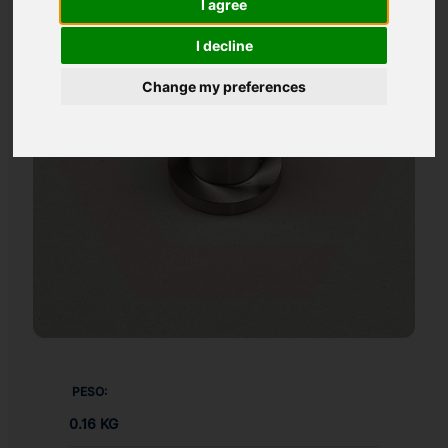
I agree
I decline
Change my preferences
PESO:
0.16 KG