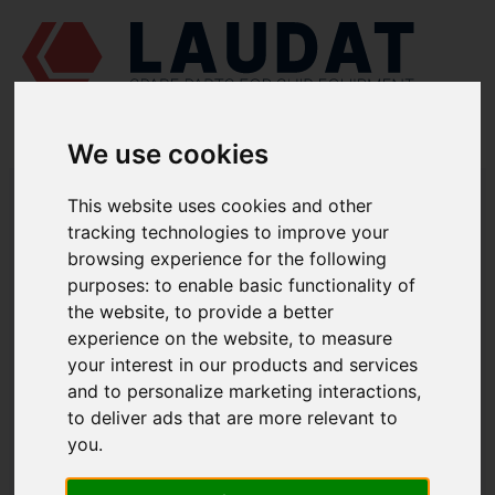
We use cookies
LAUDAT SUPPLY
/
MOTORES MARINOS
/
RUMO 6 CHRN 36/45 - G60
This website uses cookies and other
/ VÁLVULA DE IMPULSIÓN Г60-5002-2
tracking technologies to improve your
LAUDAT SUPPLY
browsing experience for the following
purposes:
to enable basic functionality of
RUMO
the website
,
to provide a better
6 CHRN 36/45 - G60
experience on the website
,
to measure
CATEGORIA DE BOMBA DE INYECCIÓN DE COMBUSTIBLE
your interest in our products and services
VÁLVULA DE IMPULSIÓN
and to personalize marketing interactions
,
NÚMERO DE PIEZA: Г60-5002-2
to deliver ads that are more relevant to
you
.