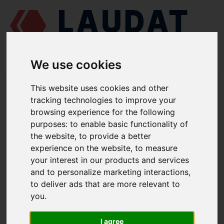
We use cookies
LAUDAT SUPPLY
/
MOTORES MARINOS
/
SKL NVD 26.2
/ JUNTA 572-
This website uses cookies and other
10010
tracking technologies to improve your
browsing experience for the following
LAUDAT SUPPLY
purposes:
to enable basic functionality of
the website
,
to provide a better
SKL
NVD 26.2
experience on the website
,
to measure
CATEGORIA DE CULATA
your interest in our products and services
and to personalize marketing interactions
,
JUNTA
to deliver ads that are more relevant to
NÚMERO DE PIEZA: 572-10010
you
.
I agree