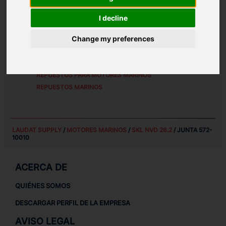
REFERENCIAS DE PIEZA ALTERNATIVAS:
I decline
572 10010
Change my preferences
REPUESTOS PARA
SKL NVD 26.2
REPUESTOS PARA MOTORES MARINOS
REPUESTOS MARINOS
LAUDAT SUPPLY
/
MOTORES MARINOS
/
SKL NVD 26.2
/ JUNTA 572-
10010
ACERCA DE
QUIÉNES SOMOS
DESCARGAR PERFIL DE LA EMPRESA
AVISO LEGAL