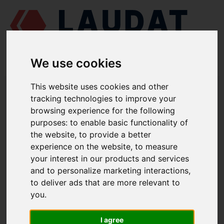
We use cookies
LAUDAT SUPPLY
/
MOTORES MARINOS
/
SKL NVD 26.2
/ SEGMENTO
This website uses cookies and other
DE ENGRASE 51137209
tracking technologies to improve your
browsing experience for the following
LAUDAT SUPPLY
purposes:
to enable basic functionality of
the website
,
to provide a better
SKL
NVD 26.2
experience on the website
,
to measure
CATEGORIA DE PISTÓN Y BIELA
your interest in our products and services
and to personalize marketing interactions
,
SEGMENTO DE ENGRASE
to deliver ads that are more relevant to
NÚMERO DE PIEZA: 51137209
you
.
I agree