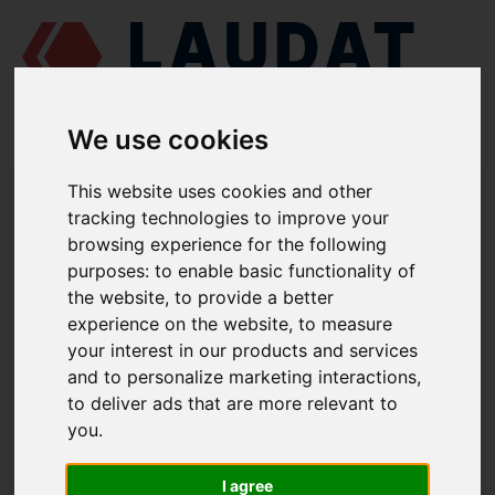
We use cookies
LAUDAT SUPPLY
/
MOTORES MARINOS
/
SKL NVD 26 A3
/
This website uses cookies and other
ELEMENTO DE BOMBA ZW7.160
tracking technologies to improve your
browsing experience for the following
LAUDAT SUPPLY
purposes:
to enable basic functionality of
the website
,
to provide a better
SKL
NVD 26 A3
experience on the website
,
to measure
CATEGORIA DE BOMBA DE INYECCIÓN
your interest in our products and services
and to personalize marketing interactions
,
ELEMENTO DE BOMBA
to deliver ads that are more relevant to
NÚMERO DE PIEZA: ZW7.160
you
.
I agree