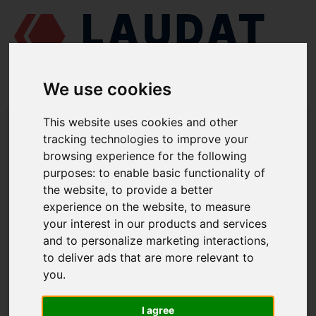
We use cookies
LAUDAT SUPPLY
/
MOTORES MARINOS
/
SKL NVD 26 A3
/
This website uses cookies and other
SEGMENTO DE ENGRASE 51134702
tracking technologies to improve your
browsing experience for the following
LAUDAT SUPPLY
purposes:
to enable basic functionality of
the website
,
to provide a better
SKL
NVD 26 A3
experience on the website
,
to measure
CATEGORIA DE PISTÓN Y BIELA
your interest in our products and services
and to personalize marketing interactions
,
SEGMENTO DE ENGRASE
to deliver ads that are more relevant to
NÚMERO DE PIEZA: 51134702
you
.
I agree