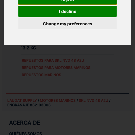
REFERENCIAS DE PIEZA ALTERNATIVAS:
I decline
83203003
Д1Е.3.3
Change my preferences
PESO:
13.2 KG
REPUESTOS PARA
SKL NVD 48 A2U
REPUESTOS PARA MOTORES MARINOS
REPUESTOS MARINOS
LAUDAT SUPPLY
/
MOTORES MARINOS
/
SKL NVD 48 A2U
/
ENGRANAJE 832-03003
ACERCA DE
QUIÉNES SOMOS