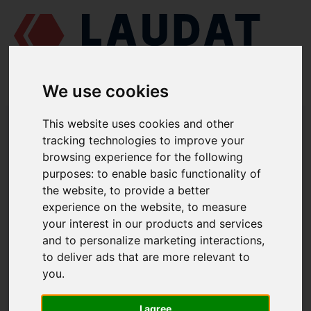
We use cookies
LAUDAT SUPPLY
/
MOTORES MARINOS
/
SKL NVD 48 A2U
/
This website uses cookies and other
ENGRANAJE 832-03003
tracking technologies to improve your
browsing experience for the following
LAUDAT SUPPLY
purposes:
to enable basic functionality of
the website
,
to provide a better
SKL
NVD 48 A2U
experience on the website
,
to measure
CATEGORIA DE MECANISMO CIGÜEÑAL
your interest in our products and services
and to personalize marketing interactions
,
ENGRANAJE
to deliver ads that are more relevant to
NÚMERO DE PIEZA: 832-03003
you
.
I agree