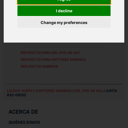
REFERENCIAS DE PIEZA ALTERNATIVAS:
I decline
83205002
Change my preferences
PESO:
0.03 KG
REPUESTOS PARA
SKL NVD 48 A2U
REPUESTOS PARA MOTORES MARINOS
REPUESTOS MARINOS
LAUDAT SUPPLY
/
MOTORES MARINOS
/
SKL NVD 48 A2U
/ JUNTA
832-05002
ACERCA DE
QUIÉNES SOMOS