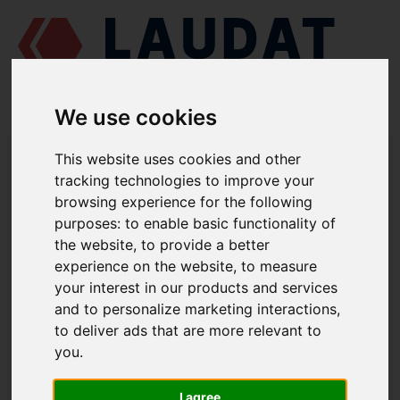
We use cookies
LAUDAT SUPPLY
/
MOTORES MARINOS
/
SKL NVD 48 A2U
/ JUNTA
This website uses cookies and other
832-05002
tracking technologies to improve your
browsing experience for the following
LAUDAT SUPPLY
purposes:
to enable basic functionality of
the website
,
to provide a better
SKL
NVD 48 A2U
experience on the website
,
to measure
CATEGORIA DE BLOQUE DE MOTOR
your interest in our products and services
and to personalize marketing interactions
,
JUNTA
to deliver ads that are more relevant to
NÚMERO DE PIEZA: 832-05002
you
.
I agree