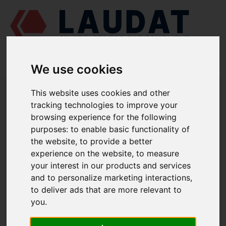
We use cookies
LAUDAT SUPPLY
/
MOTORES MARINOS
/
SKL NVD 48 A2U
/ JUNTA
This website uses cookies and other
TÓRICA S 2010
tracking technologies to improve your
browsing experience for the following
LAUDAT SUPPLY
purposes:
to enable basic functionality of
SKL
the website
,
to provide a better
NVD 48 A2U
experience on the website
,
to measure
CATEGORIA DE SISTEMA DE COMBUSTIBLE
your interest in our products and services
JUNTA TÓRICA
and to personalize marketing interactions
,
NÚMERO DE PIEZA: S 2010
to deliver ads that are more relevant to
you
.