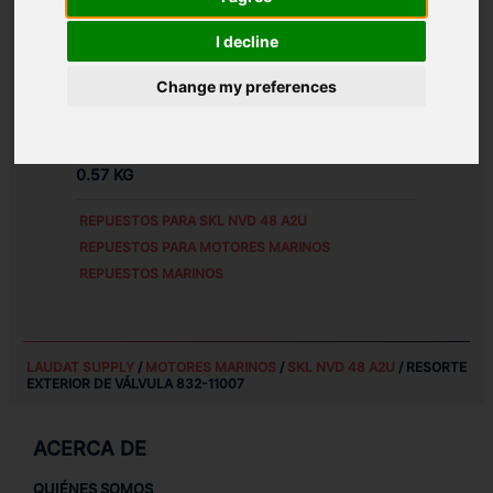
REFERENCIAS DE PIEZA ALTERNATIVAS:
I decline
83211007
Д1М.11.1.9
Change my preferences
PESO:
0.57 KG
REPUESTOS PARA
SKL NVD 48 A2U
REPUESTOS PARA MOTORES MARINOS
REPUESTOS MARINOS
LAUDAT SUPPLY
/
MOTORES MARINOS
/
SKL NVD 48 A2U
/ RESORTE
EXTERIOR DE VÁLVULA 832-11007
ACERCA DE
QUIÉNES SOMOS