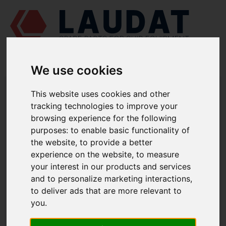
We use cookies
LAUDAT SUPPLY
/
MOTORES MARINOS
/
SKL NVD 48 A2U
/
This website uses cookies and other
SEGMENTO DE COMPRESIÓN 51124328
tracking technologies to improve your
browsing experience for the following
LAUDAT SUPPLY
purposes:
to enable basic functionality of
SKL
the website
,
to provide a better
NVD 48 A2U
experience on the website
,
to measure
CATEGORIA DE PISTÓN Y BIELA
your interest in our products and services
SEGMENTO DE COMPRESIÓN
and to personalize marketing interactions
,
NÚMERO DE PIEZA: 51124328
to deliver ads that are more relevant to
you
.