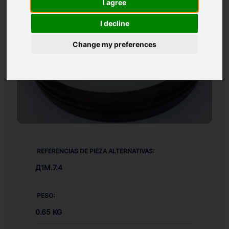
I agree
I decline
Change my preferences
REFERENCIAS DE PIEZA ALTERNATIVAS:
Д1М.7.4
PESO:
0.65 KG