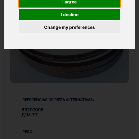
I agree
I decline
Change my preferences
REFERENCIAS DE PIEZA ALTERNATIVAS:
83207005
Д1М.7.7
PESO: