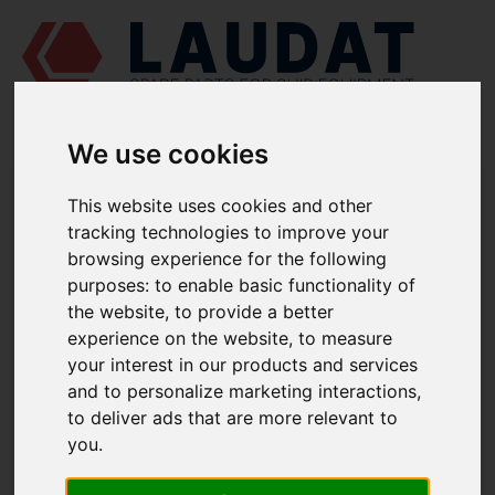
We use cookies
LAUDAT SUPPLY
/
MOTORES MARINOS
/
SKL NVD 48 A2U
/ VÁLVULA
This website uses cookies and other
DE ARRANQUE 832-12902
tracking technologies to improve your
LAUDAT SUPPLY
browsing experience for the following
purposes:
to enable basic functionality of
SKL
the website
,
to provide a better
NVD 48 A2U
experience on the website
,
to measure
CATEGORIA DE SISTEMA DE CONTROL
your interest in our products and services
VÁLVULA DE ARRANQUE
and to personalize marketing interactions
,
NÚMERO DE PIEZA: 832-12902
to deliver ads that are more relevant to
you
.