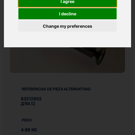
I agree
I decline
Change my preferences
REFERENCIAS DE PIEZA ALTERNATIVAS:
83212902
Д1М.12
PESO:
4.88 KG